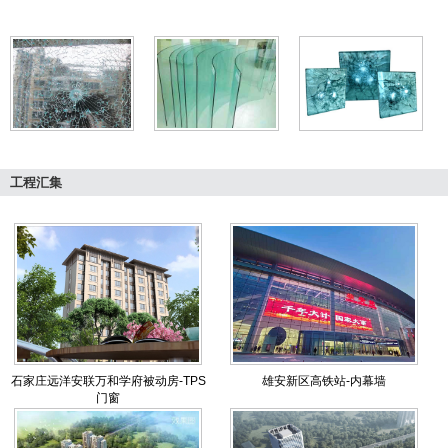
工程汇集
石家庄远洋安联万和学府被动房-TPS
雄安新区高铁站-内幕墙
门窗