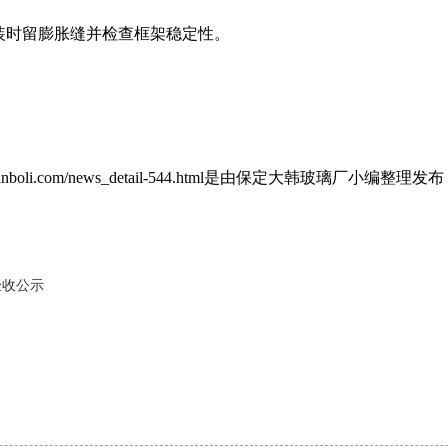
标准，安装时留膨胀缝并检查框架稳定性。
w.dahanboli.com/news_detail-544.html是由保定大
验收公示