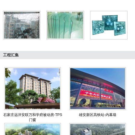
工程汇集
石家庄远洋安联万和学府被动房-TPS
雄安新区高铁站-内幕墙
门窗