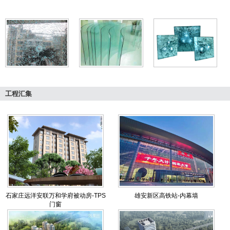
工程汇集
石家庄远洋安联万和学府被动房-TPS
雄安新区高铁站-内幕墙
门窗