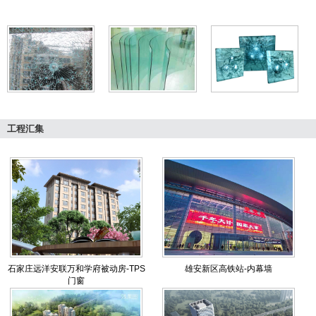
工程汇集
石家庄远洋安联万和学府被动房-TPS
雄安新区高铁站-内幕墙
门窗