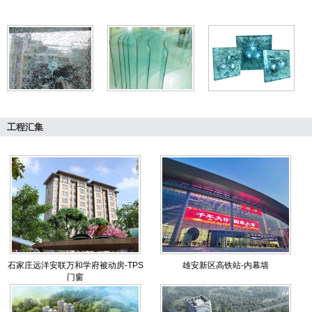
工程汇集
石家庄远洋安联万和学府被动房-TPS
雄安新区高铁站-内幕墙
门窗