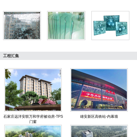
工程汇集
石家庄远洋安联万和学府被动房-TPS
雄安新区高铁站-内幕墙
门窗