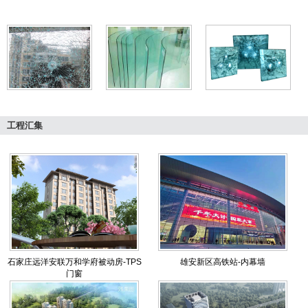
工程汇集
石家庄远洋安联万和学府被动房-TPS
雄安新区高铁站-内幕墙
门窗