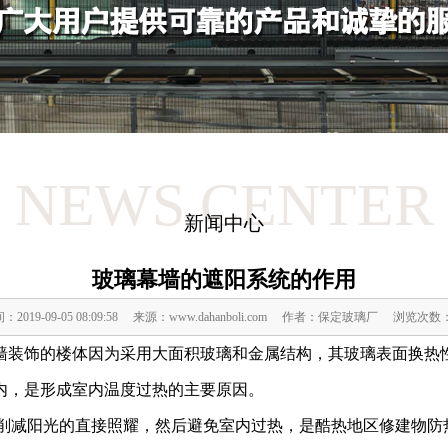
NEWS CENTER
新闻中心
玻璃幕墙的遮阳系统的作用
：2019-09-05 08:09:58 来源：www.dahanboli.com 作者：保定玻璃厂 浏览次数
墙装饰的楼体因为采用大面积玻璃和金属结构，其玻璃表面换热
内，是形成室内温度过热的主要原因。
限削减阳光的直接照耀，然后避免室内过热，是酷热地区修建物