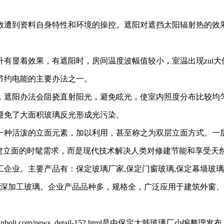
数遭到资料自身特性和环境的操控。遮阳对遮挡太阳辐射热的效
有显着效果，有遮阳时，房间温度波幅值较小，室温出现zui
节约电能的主要办法之一。
，遮阳办法会阻挠直射阳光，避免眩光，使室内照度分布比较均
避免了大面积玻璃反光形成光污染。
一种活泼的立面元素，加以利用，甚至称之为双层立面方式。一
修建立面的时髦需求，而是现代技术解决人类对修建节能和享受天
业。主要产品有：保定玻璃厂家,保定门窗玻璃,保定幕墙玻璃,保
的深加工玻璃。企业产品品种多，规格全，广泛应用于建筑外窗、
w.dahanboli.com/news_detail-152.html是由保定大