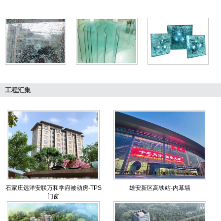
工程汇集
石家庄远洋安联万和学府被动房-TPS
雄安新区高铁站-内幕墙
门窗