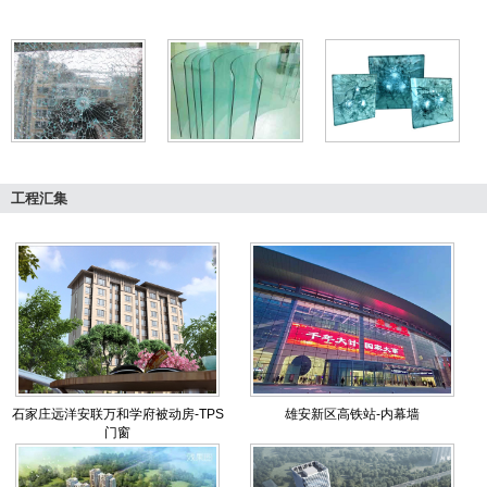
工程汇集
石家庄远洋安联万和学府被动房-TPS
雄安新区高铁站-内幕墙
门窗