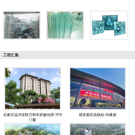
工程汇集
石家庄远洋安联万和学府被动房-TPS
雄安新区高铁站-内幕墙
门窗