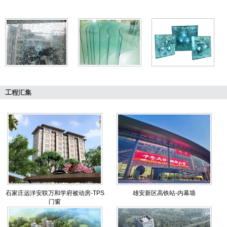
工程汇集
石家庄远洋安联万和学府被动房-TPS
雄安新区高铁站-内幕墙
门窗