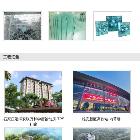
工程汇集
石家庄远洋安联万和学府被动房-TPS
雄安新区高铁站-内幕墙
门窗