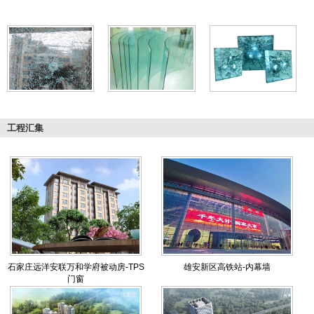
工程汇集
石家庄远洋安联万和学府被动房-TPS
雄安新区高铁站-内幕墙
门窗