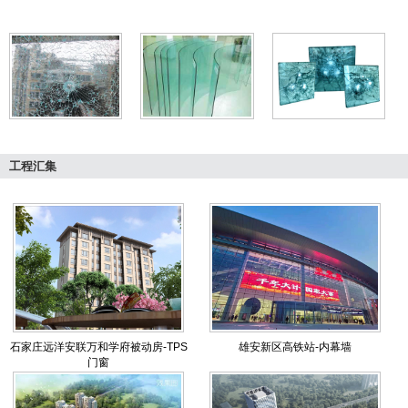
工程汇集
石家庄远洋安联万和学府被动房-TPS
雄安新区高铁站-内幕墙
门窗