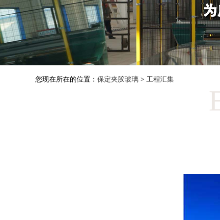
您现在所在的位置：
保定夹胶玻璃
>
工程汇集