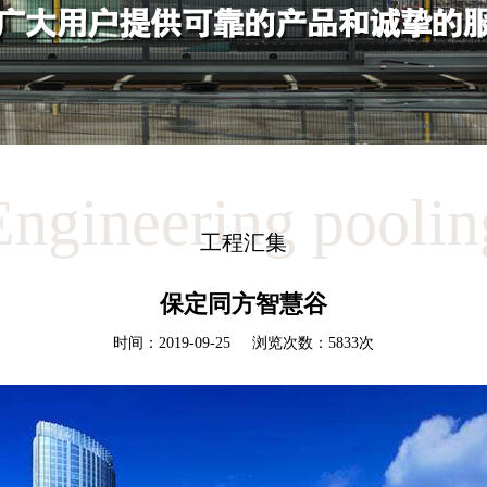
Engineering poolin
工程汇集
保定同方智慧谷
时间：2019-09-25 浏览次数：5833次