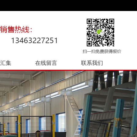
程汇集
在线留言
联系我们