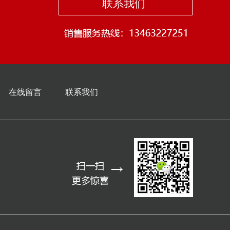
联系我们
在线留言
联系我们